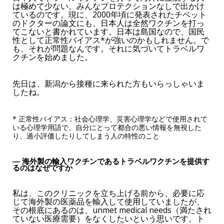
は極めて少ない。みんなプロテクションなしで出かけ
ているのです。現に、2000年頃に発表されたチベット
のドクターの論文にも、日本人は全然ワクチンを打っ
てこないと書かれています。日本は島国なので、国民
性として正常性バイアス*が強いのかもしれません。で
も、それが問題なんです。それに気づいてトラベルワ
クチンを始めました。
先日は、新潟から接種に来られた方もいらっしゃいま
したね。
* 正常性バイアス：社会心理学、災害心理学などで使用されて
いる心理学用語で、自分にとって都合の悪い情報を無視した
り、過小評価したりしてしまう人の特性のこと
― 海外製の輸入ワクチンであるトラベルワクチンを提供す
るのはなぜですか
私は、このクリニックを立ち上げる前から、必要に応
じて海外製の医薬品を輸入して使用していましたが、
その根底にあるのは、unmet medical needs（満たされ
ていない医療需要）をなくしたいという思いです。ト