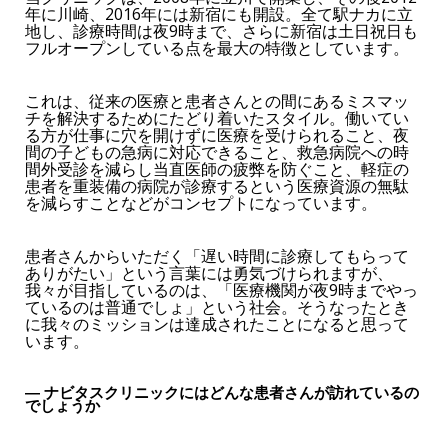
年に川崎、2016年には新宿にも開設。全て駅ナカに立
地し、診療時間は夜9時まで、さらに新宿は土日祝日も
フルオープンしている点を最大の特徴としています。
これは、従来の医療と患者さんとの間にあるミスマッ
チを解決するためにたどり着いたスタイル。働いてい
る方が仕事に穴を開けずに医療を受けられること、夜
間の子どもの急病に対応できること、救急病院への時
間外受診を減らし当直医師の疲弊を防ぐこと、軽症の
患者を重装備の病院が診療するという医療資源の無駄
を減らすことなどがコンセプトになっています。
患者さんからいただく「遅い時間に診療してもらって
ありがたい」という言葉には勇気づけられますが、
我々が目指しているのは、「医療機関が夜9時までやっ
ているのは普通でしょ」という社会。そうなったとき
に我々のミッションは達成されたことになると思って
います。
― ナビタスクリニックにはどんな患者さんが訪れているの
でしょうか