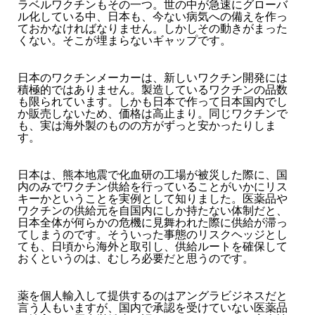
ラベルワクチンもその一つ。世の中が急速にグローバ
ル化している中、日本も、今ない病気への備えを作っ
ておかなければなりません。しかしその動きがまった
くない。そこが埋まらないギャップです。
日本のワクチンメーカーは、新しいワクチン開発には
積極的ではありません。製造しているワクチンの品数
も限られています。しかも日本で作って日本国内でし
か販売しないため、価格は高止まり。同じワクチンで
も、実は海外製のものの方がずっと安かったりしま
す。
日本は、熊本地震で化血研の工場が被災した際に、国
内のみでワクチン供給を行っていることがいかにリス
キーかということを実例として知りました。医薬品や
ワクチンの供給元を自国内にしか持たない体制だと、
日本全体が何らかの危機に見舞われた際に供給が滞っ
てしまうのです。そういった事態のリスクヘッジとし
ても、日頃から海外と取引し、供給ルートを確保して
おくというのは、むしろ必要だと思うのです。
薬を個人輸入して提供するのはアングラビジネスだと
言う人もいますが、国内で承認を受けていない医薬品