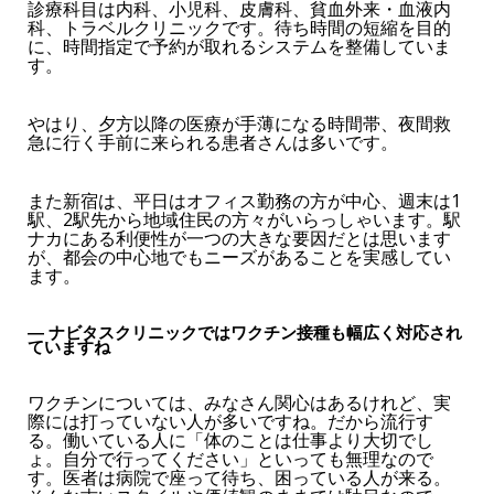
診療科目は内科、小児科、皮膚科、貧血外来・血液内
科、トラベルクリニックです。待ち時間の短縮を目的
に、時間指定で予約が取れるシステムを整備していま
す。
やはり、夕方以降の医療が手薄になる時間帯、夜間救
急に行く手前に来られる患者さんは多いです。
また新宿は、平日はオフィス勤務の方が中心、週末は1
駅、2駅先から地域住民の方々がいらっしゃいます。駅
ナカにある利便性が一つの大きな要因だとは思います
が、都会の中心地でもニーズがあることを実感してい
ます。
― ナビタスクリニックではワクチン接種も幅広く対応され
ていますね
ワクチンについては、みなさん関心はあるけれど、実
際には打っていない人が多いですね。だから流行す
る。働いている人に「体のことは仕事より大切でし
ょ。自分で行ってください」といっても無理なので
す。医者は病院で座って待ち、困っている人が来る。